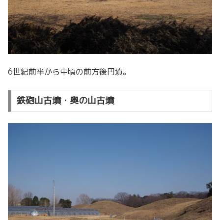
6世紀前半から中頃の前方後円墳。
鉄砲山古墳・奥の山古墳