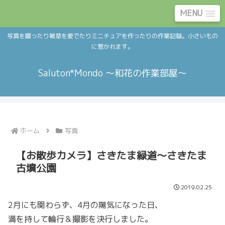
MENU
写真を撮ったり雑草を愛でたりミニチュアを作ったりの作業記録。小さいもの
に惹かれます。
Saluton*Mondo ～和花の作業部屋～
ホーム
写真
【お散歩カメラ】さきたま緑道～さきたま
古墳公園
2019.02.25
2月にも関わらず、4月の陽気になった日、
満を持して輪行＆撮影を決行しました。