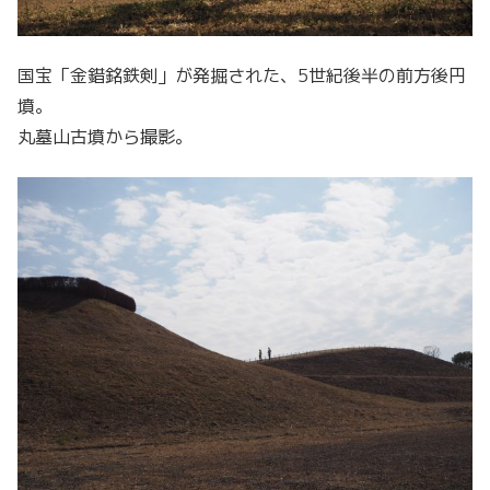
国宝「金錯銘鉄剣」が発掘された、5世紀後半の前方後円
墳。
丸墓山古墳から撮影。