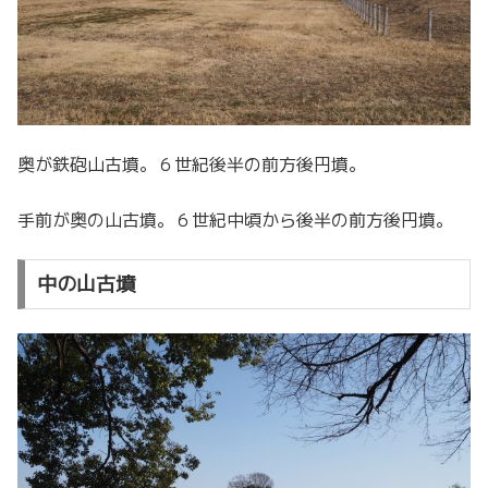
奥が鉄砲山古墳。６世紀後半の前方後円墳。
手前が奥の山古墳。６世紀中頃から後半の前方後円墳。
中の山古墳