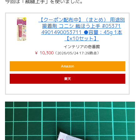
今回は「裁縫上手」を使いました。
【クーポン配布中】（まとめ） 用途別
接着剤 コニシ 裁ほう上手 #05371
4901490053711 ●容量：45g 1本
【×10セット】
インテリアの壱番館
￥ 10,300
（2026/05/24 17:29時点）
Amazon
楽天