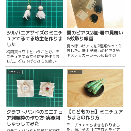
シルバニアサイズのミニチ
夏のピアス2種-暑中見舞い
ュアてるてる坊主を作りま
&蚊取り線香
した
夏っぽいピアスを2種類作ってみ
ました。暑中見舞いのピアス透
梅雨真っ只中ということで、ミ
明ステッカーシールに自作の画
ニチュアてるてる坊主を作りま
像を印刷して厚さ1.2mmのプラ
した。ぶら下げるひもを除いて
バンに貼り、UVレジンでコーテ
2.5cmくらいの大きさです。頭の
ィングしまし...
部分には、家に余っていた直径
ミニチュア
ミニチュア
8mmのコット...
【こどもの日】ミニチュア
クラフトバンドのミニチュ
ちまきの作り方
ア刺繍枠の作り方-実際刺
しゅうしてみた
ミニチュアのちまきを作りまし
た。毎月その月にちなんだピア
クラフトバンドと眼鏡などで使