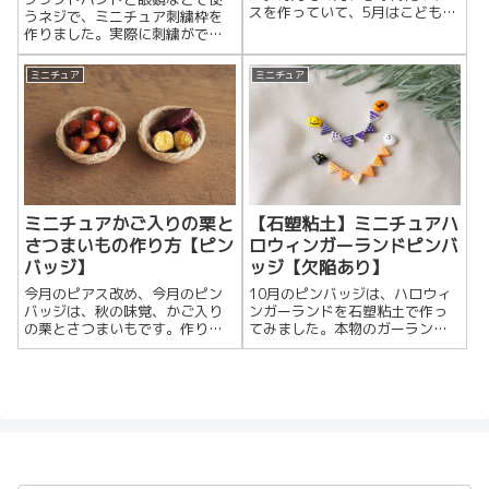
スを作っていて、5月はこどもの
うネジで、ミニチュア刺繍枠を
日のかしわ餅とちまきにしよう
作りました。実際に刺繍ができ
と思っていたのですが、ピアス
るクラフトバンド製のミニチュ
にしたらあまりかわ...
アの刺繍枠を作っている方がい
ミニチュア
ミニチュア
らっしゃって、なんと...
ミニチュアかご入りの栗と
【石塑粘土】ミニチュアハ
さつまいもの作り方【ピン
ロウィンガーランドピンバ
バッジ】
ッジ【欠陥あり】
今月のピアス改め、今月のピン
10月のピンバッジは、ハロウィ
バッジは、秋の味覚、かご入り
ンガーランドを石塑粘土で作っ
の栗とさつまいもです。作り方
てみました。本物のガーランド
かごを作る型を作る以前、麻紐
のように、吊るされた感じを出
でミニチュアのかごを作った時
したかったのですが、いろいろ
は、粘土スケールを型...
とうまくいかない部...