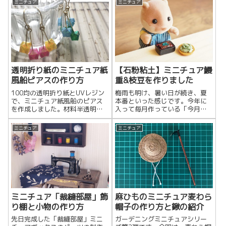
ミニチュア
ミニチュア
【石粉粘土】ミニチュア鰻
透明折り紙のミニチュア紙
重&枝豆を作りました
風船ピアスの作り方
梅雨も明け、暑い日が続き、夏
100均の透明折り紙とUVレジン
本番といった感じです。今年に
で、ミニチュア紙風船のピアス
入って毎月作っている「今月の
を作成しました。材料半透明折
ピアス」ですが、7月は鰻重と枝
り紙今回はダイソーの「パール
豆を作りました。毎月のピアス
カラーおりがみ」を使いまし
ミニチュア
ミニチュア
はインスタに掲載し...
た。UVレジン液レ...
ミニチュア「裁縫部屋」飾
麻ひものミニチュア麦わら
り棚と小物の作り方
帽子の作り方と鍬の紹介
先日完成した「裁縫部屋」ミニ
ガーデニングミニチュアシリー