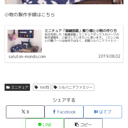
小物の製作手順はこちら
ミニチュア「裁縫部屋」飾り棚と小物の作り方
先日完成した「裁縫部屋」ミニチュアボックスのパーツの
制作過程を、ご紹介していきたいと思います。（ミシン台
と付属パーツは自作ではなく、初期シルバニアファミリー
の家具です。）ボックス全体についてはこちらの記事に写
真を載せています。今回は飾り棚と...
2019.08.02
saluton-mondo.com
ミニチュア
100均
シルバニアファミリー
シェアする
X
Facebook
はてブ
LINE
コピー