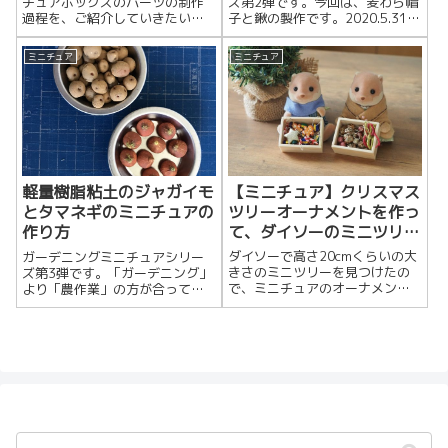
チュアボックスのパーツの制作
ズ第2弾です。今回は、麦わら帽
過程を、ご紹介していきたいと
子と鍬の製作です。2020.5.31
思います。（ミシン台と付属パ
追記麦わら帽子の作り方と写真
ーツは自作ではなく、初期シル
を追加しました。頭部部分を作
ミニチュア
ミニチュア
バニアファミリーの家...
る完成サ...
【ミニチュア】クリスマス
軽量樹脂粘土のジャガイモ
ツリーオーナメントを作っ
とタマネギのミニチュアの
て、ダイソーのミニツリー
作り方
に飾ってみた
ダイソーで高さ20cmくらいの大
ガーデニングミニチュアシリー
きさのミニツリーを見つけたの
ズ第3弾です。「ガーデニング」
で、ミニチュアのオーナメント
より「農作業」の方が合ってい
を作ってみました。購入したミ
るかもしれませんが・・・今回
ニツリーミニツリーは個体差が
は、軽量樹脂粘土のジャガイモ
大きかったので、...
とタマネギです。作...