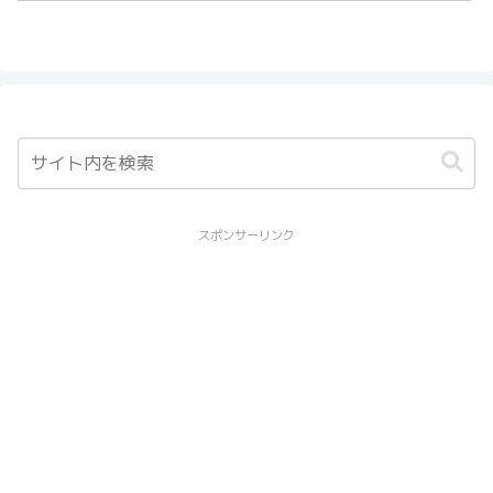
ンがある作品を4つご...
同じマメ科ジャクソウ属で、黄
色...
スポンサーリンク