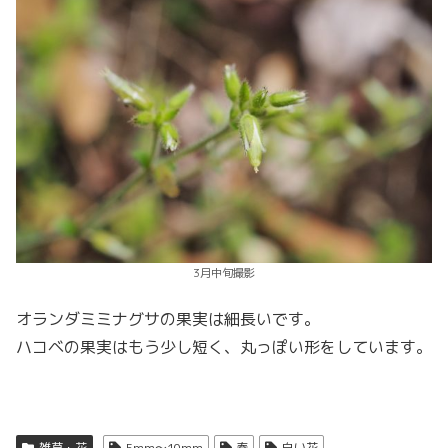
3月中旬撮影
オランダミミナグサの果実は細長いです。
ハコベの果実はもう少し短く、丸っぽい形をしています。
雑草・花
5mm～10mm
春
白い花