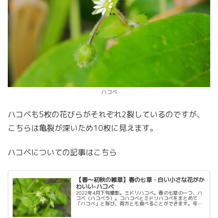
ハコベ
ハコベも5枚の花びらがそれぞれ2裂しているのですが、
こちらは亀裂が深いため10枚に見えます。
ハコベについての記事はこちら
【春～初秋の雑草】春の七草・白い小さな花がか
わいい-ハコベ
2022年4月下旬撮影。ミドリハコベ。春の七草の一つ、ハ
コベ（ハコベラ）。コハコベとミドリハコベをまとめて
「ハコベ」と呼び、両方とも食べることができます。萼の
部分が星形でとてもかわいい雑草です。2022.4.23追記写
真追加、及び大幅に加筆...