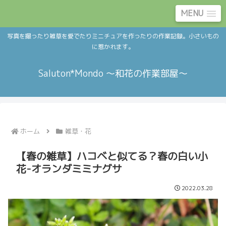
MENU
写真を撮ったり雑草を愛でたりミニチュアを作ったりの作業記録。小さいもの
に惹かれます。
Saluton*Mondo ～和花の作業部屋～
ホーム
雑草・花
【春の雑草】ハコベと似てる？春の白い小
花-オランダミミナグサ
2022.03.28