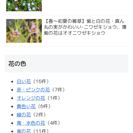
【春～初夏の雑草】紫と白の花・真ん
丸の実がかわいい-ニワゼキショウ、薄
紫の花はオオニワゼキショウ
花の色
白い花
（16件）
赤・ピンクの花
（7件）
オレンジの花
（1件）
黄色い花
（6件）
緑の花
（2件）
青・水色の花
（4件）
紫の花
（11件）