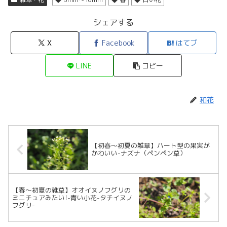
シェアする
X
Facebook
はてブ
LINE
コピー
和花
【初春～初夏の雑草】ハート型の果実が
かわいい-ナズナ（ペンペン草）
【春～初夏の雑草】オオイヌノフグリの
ミニチュアみたい!-青い小花-タチイヌノ
フグリ-