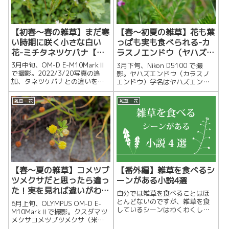
【初春～春の雑草】まだ寒
【春～初夏の雑草】花も葉
い時期に咲く小さな白い
っぱも実も食べられる-カ
花-ミチタネツケバナ【タ
ラスノエンドウ（ヤハズエ
ネツケバナとの違いは？】
ンドウ）
3月中旬、OM-D E-M10MarkⅡ
3月下旬、Nikon D5100 で撮
で撮影。2022/3/20写真の追
影。ヤハズエンドウ（カラスノ
加、タネツケバナとの違いを追
エンドウ）学名はヤハズエンド
記しました。ミチタネツケバナ2
ウ（矢筈豌豆）。でも、カラス
月頃から小さな白い花を見かけ...
ノエンドウ（烏野豌豆）と呼ぶ
雑草・花
雑草・花
のが個人的...
【春～夏の雑草】コメツブ
【番外編】雑草を食べるシ
ツメクサだと思ったら違っ
ーンがある小説4選
た！実を見れば違いがわか
自分では雑草を食べることはほ
る-クスダマツメクサ
とんどないのですが、雑草を食
6月上旬、OLYMPUS OM-D E-
しているシーンはわくわくしま
M10MarkⅡで撮影。クスダマツ
す。私が今まで読んだ小説の中
メクサコメツブツメクサ（米粒
で、雑草（野草）を食べるシー
詰草）だと混同していたのが、