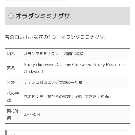
オラダンミミナグサ
春の白い小さな花の1つ、オランダミミナグサ。
和名
オランダミミナグサ （和蘭耳菜草）
Sticky chickweed, Clammy Chickweed, Sticky Mouse-ear
英名
Chickweed
分類
ナデシコ科ミミナグサ属の一年草
花の特
花の色：白、花びらの枚数：5枚、大きさ：約8mm
徴
開花時
3月～5月
期