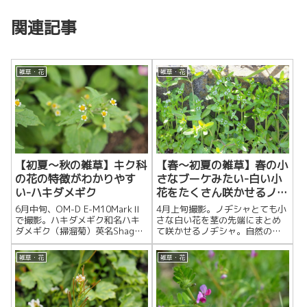
関連記事
雑草・花
雑草・花
【初夏～秋の雑草】キク科
【春～初夏の雑草】春の小
の花の特徴がわかりやす
さなブーケみたい-白い小
い-ハキダメギク
花をたくさん咲かせるノヂ
シャ
6月中旬、OM-D E-M10MarkⅡ
4月上旬撮影。ノヂシャとても小
で撮影。ハキダメギク和名ハキ
さな白い花を茎の先端にまとめ
ダメギク（掃溜菊）英名Shaggy
て咲かせるノヂシャ。自然のミ
soldier / Hairy galinsoga分類
ニチュアの花束のようです。和
キ...
名ノヂシャ（野萵苣）英名
雑草・花
雑草・花
Common corn...