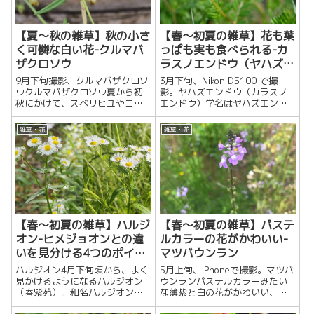
【夏～秋の雑草】秋の小さ
【春～初夏の雑草】花も葉
く可憐な白い花-クルマバ
っぱも実も食べられる-カ
ザクロソウ
ラスノエンドウ（ヤハズエ
ンドウ）
9月下旬撮影、クルマバザクロソ
3月下旬、Nikon D5100 で撮
ウクルマバザクロソウ夏から初
影。ヤハズエンドウ（カラスノ
秋にかけて、スベリヒユやコニ
エンドウ）学名はヤハズエンド
シキソウに混ざって、地を這い
ウ（矢筈豌豆）。でも、カラス
ながら5mmほどの小さい白い花
ノエンドウ（烏野豌豆）と呼ぶ
雑草・花
雑草・花
を咲かせるクルマ...
のが個人的...
【春～初夏の雑草】ハルジ
【春～初夏の雑草】パステ
オン-ヒメジョオンとの違
ルカラーの花がかわいい-
いを見分ける4つのポイン
マツバウンラン
ト
ハルジオン4月下旬頃から、よく
5月上旬、iPhoneで撮影。マツバ
見かけるようになるハルジオン
ウンランパステルカラーみたい
（春紫苑）。和名ハルジオン
な薄紫と白の花がかわいい、オ
（春紫苑）英名Philadelphia
オバコ科のマツバウンラン（松