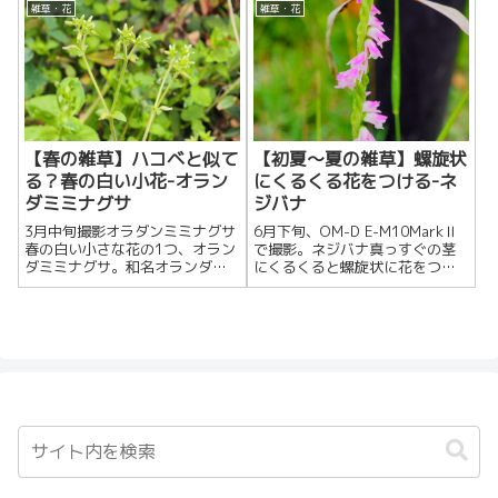
Fleabane分類キク科ムカシヨモ...
葉海蘭）。細い茎がスッと立っ
雑草・花
雑草・花
て、上の方に...
【春の雑草】ハコベと似て
【初夏～夏の雑草】螺旋状
る？春の白い小花-オラン
にくるくる花をつける-ネ
ダミミナグサ
ジバナ
3月中旬撮影オラダンミミナグサ
6月下旬、OM-D E-M10MarkⅡ
春の白い小さな花の1つ、オラン
で撮影。ネジバナ真っすぐの茎
ダミミナグサ。和名オランダミ
にくるくると螺旋状に花をつけ
ミナグサ （和蘭耳菜草）英名
るため、まるで編まれているよ
Sticky chickweed, Clam...
うに見えるネジバナ（捩花）。
初夏に咲...