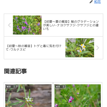
和花
【初夏～夏の雑草】紫のグラデーション
が美しい-ナヨクサフジ-クサフジとの違
いも
【初夏～秋の雑草】トゲと毒に気を付け
て-ワルナスビ
関連記事
雑草・花
雑草・花