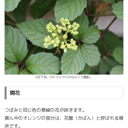
6月下旬、OM-D E-M10MarkⅡで撮影。
開花
つぼみと同じ色の黄緑の花が咲きます。
真ん中のオレンジの部分は、花盤（かばん）と呼ばれる場
所です。