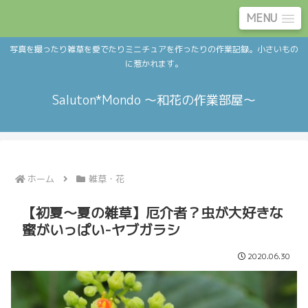
MENU
写真を撮ったり雑草を愛でたりミニチュアを作ったりの作業記録。小さいもの
に惹かれます。
Saluton*Mondo ～和花の作業部屋～
ホーム
雑草・花
【初夏～夏の雑草】厄介者？虫が大好きな
蜜がいっぱい-ヤブガラシ
2020.06.30