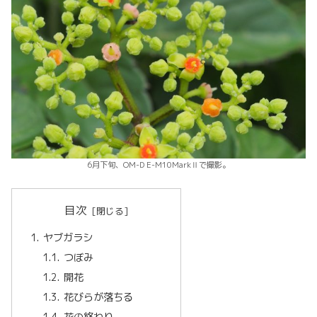
6月下旬、OM-D E-M10MarkⅡで撮影。
目次
ヤブガラシ
つぼみ
開花
花びらが落ちる
花の終わり