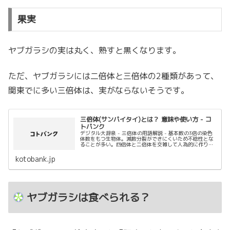
果実
ヤブガラシの実は丸く、熟すと黒くなります。
ただ、ヤブガラシには二倍体と三倍体の2種類があって、
関東でに多い三倍体は、実がならないそうです。
三倍体(サンバイタイ)とは？ 意味や使い方 - コ
トバンク
デジタル大辞泉 - 三倍体の用語解説 - 基本数の3倍の染色
体数をもつ生物体。減数分裂ができにくいため不稔性とな
ることが多い。四倍体と二倍体を交雑して人為的に作り、
種なし果実を作ることに利用。
kotobank.jp
ヤブガラシは食べられる？