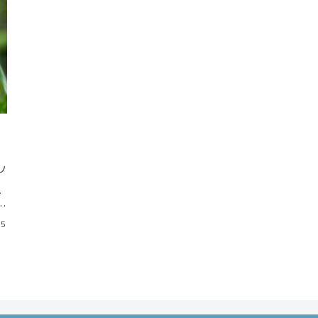
ノ
カ
で
h
05