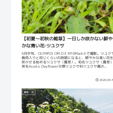
【初夏～初秋の雑草】一日しか咲かない鮮や
かな青い花-ツユクサ
6月中旬、OLYMPUS OM-D E-M10MarkⅡで撮影。ツユク
梅雨入りと同じくらいの時期になると、鮮やかな青い花
咲かせる始めるツユクサ（露草）。和名ツユクサ（露草
英名Asiatic Dayflower分類ツユクサ科ツユクサ属の...
2020.06.
雑草・花