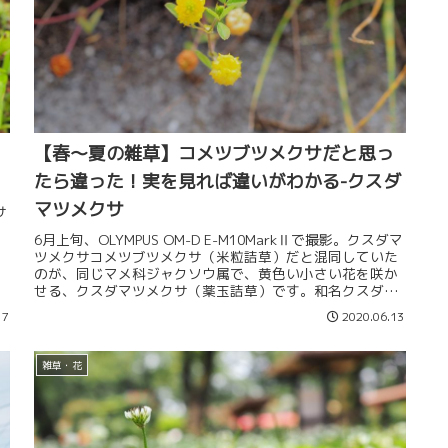
【春～夏の雑草】コメツブツメクサだと思っ
たら違った！実を見れば違いがわかる-クスダ
マツメクサ
サ
を
6月上旬、OLYMPUS OM-D E-M10MarkⅡで撮影。クスダマ
）
ツメクサコメツブツメクサ（米粒詰草）だと混同していた
のが、同じマメ科ジャクソウ属で、黄色い小さい花を咲か
せる、クスダマツメクサ（薬玉詰草）です。和名クスダマ
ツメクサ（薬...
17
2020.06.13
雑草・花