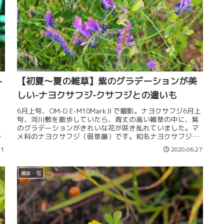
ト
【初夏～夏の雑草】紫のグラデーションが美
しい-ナヨクサフジ-クサフジとの違いも
6月上旬、OM-D E-M10MarkⅡで撮影。ナヨクサフジ6月上
オ
旬、河川敷を散歩していたら、背丈の高い雑草の中に、紫
た
のグラデーションがきれいな花が咲き乱れていました。マ
）
メ科のナヨクサフジ（弱草藤）です。和名ナヨクサフジ
（弱草藤）英名Hai...
21
2020.06.27
雑草・花