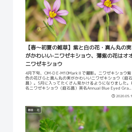
【春～初夏の雑草】紫と白の花・真ん丸の実
がかわいい-ニワゼキショウ、薄紫の花はオ
ニワゼキショウ
4月下旬、OM-D E-M10MarkⅡで撮影。ニワゼキショウ紫
色の花びらと真ん丸の実がかわいいニワゼキショウ（庭
菖）。5月に入ってたくさん見かけるようになりました。
名ニワゼキショウ（庭石菖）英名Annual Blue Eyed Gra...
2020.05.
雑草・花