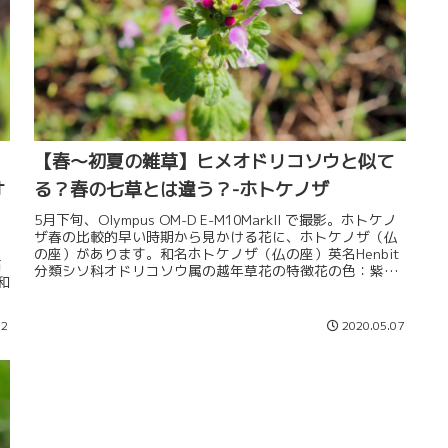
【春～初夏の雑草】ヒメオドリコソウと似て
オ
る？春の七草とは違う？-ホトケノザ
5月下旬、Olympus OM-D E-M10MarkII で撮影。ホトケノ
ザ春の比較的早い時期から見かける花に、ホトケノザ（仏
の座）があります。和名ホトケノザ（仏の座）英名Henbit
石
分類シソ科オドリコソウ属の越年草花の特徴花の色：紫、
和
大...
12
2020.05.07