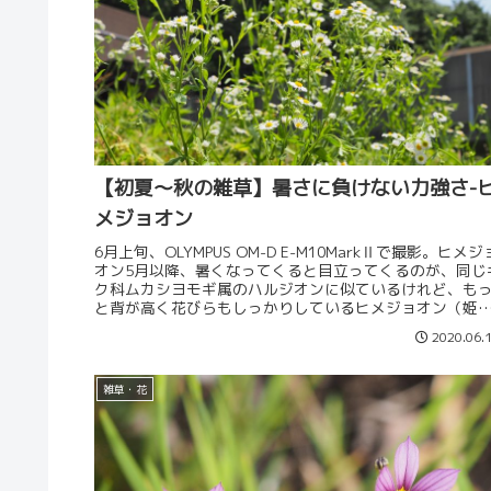
【初夏～秋の雑草】暑さに負けない力強さ-
メジョオン
6月上旬、OLYMPUS OM-D E-M10MarkⅡで撮影。ヒメジ
オン5月以降、暑くなってくると目立ってくるのが、同じ
ク科ムカシヨモギ属のハルジオンに似ているけれど、も
と背が高く花びらもしっかりしているヒメジョオン（姫
苑）。和名...
2020.06.
雑草・花