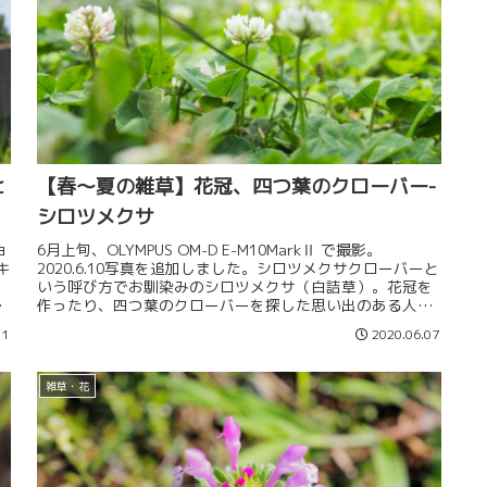
ヒ
【春～夏の雑草】花冠、四つ葉のクローバー-
シロツメクサ
ョ
6月上旬、OLYMPUS OM-D E-M10MarkⅡ で撮影。
キ
2020.6.10写真を追加しました。シロツメクサクローバーと
っ
いう呼び方でお馴染みのシロツメクサ（白詰草）。花冠を
女
作ったり、四つ葉のクローバーを探した思い出のある人も
多いので...
11
2020.06.07
雑草・花