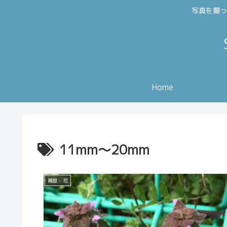
写真を撮っ
Home
11mm～20mm
雑草・花