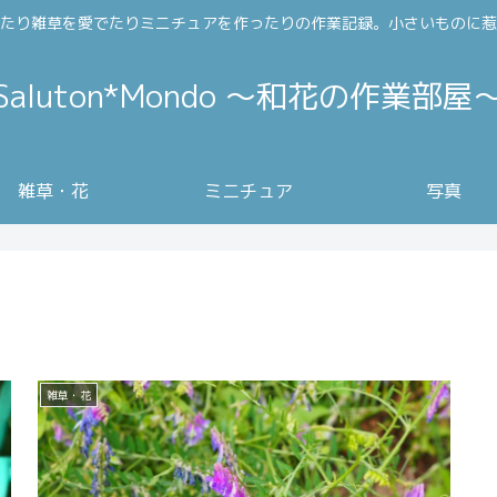
たり雑草を愛でたりミニチュアを作ったりの作業記録。小さいものに惹
Saluton*Mondo ～和花の作業部屋
雑草・花
ミニチュア
写真
雑草・花