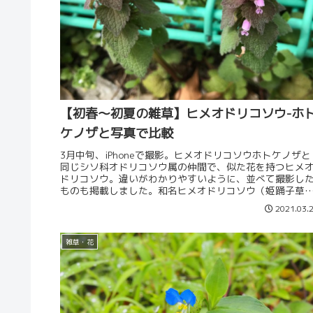
【初春～初夏の雑草】ヒメオドリコソウ-ホ
ケノザと写真で比較
3月中旬、iPhoneで撮影。ヒメオドリコソウホトケノザと
同じシソ科オドリコソウ属の仲間で、似た花を持つヒメ
ドリコソウ。違いがわかりやすいように、並べて撮影し
ものも掲載しました。和名ヒメオドリコソウ（姫踊子草
英名Red deadnet...
2021.03.
雑草・花